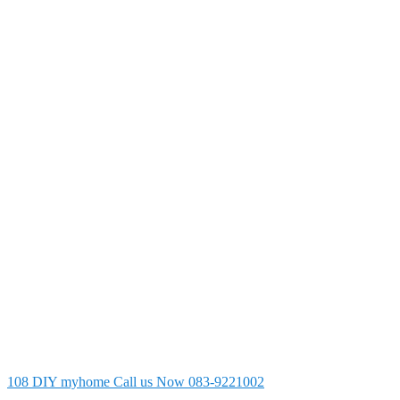
108 DIY myhome
Call us Now 083-9221002