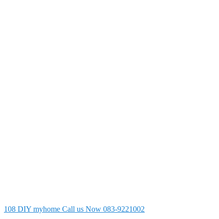
108 DIY myhome
Call us Now 083-9221002